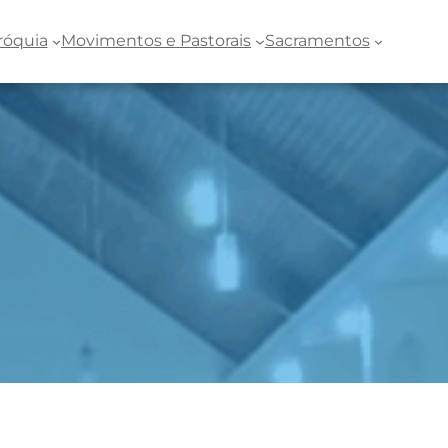
róquia
Movimentos e Pastorais
Sacramentos