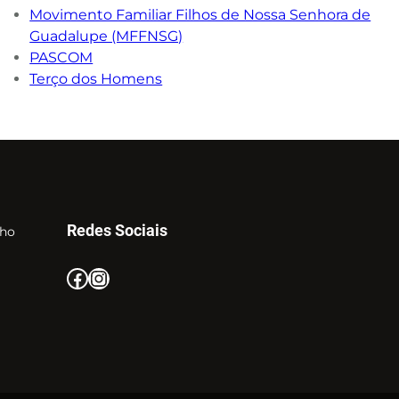
Movimento Familiar Filhos de Nossa Senhora de
Guadalupe (MFFNSG)
PASCOM
Terço dos Homens
Redes Sociais
nho
Facebook
Instagram