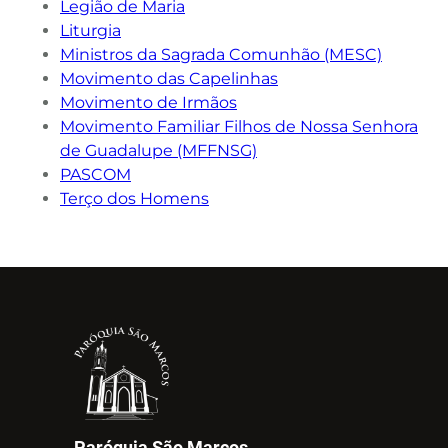
Legião de Maria
Liturgia
Ministros da Sagrada Comunhão (MESC)
Movimento das Capelinhas
Movimento de Irmãos
Movimento Familiar Filhos de Nossa Senhora
de Guadalupe (MFFNSG)
PASCOM
Terço dos Homens
Paróquia São Marcos