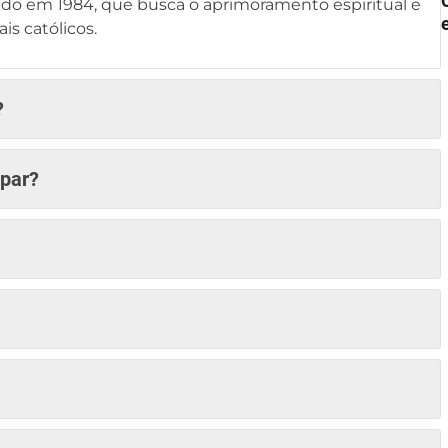
o em 1984, que busca o aprimoramento espiritual e
is católicos.
?
ipar?