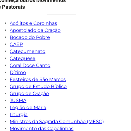
Conheça outros Movimentos
e Pastorais
Acólitos e Coroinhas
Apostolado da Oração
Bocado do Pobre
CAEP
Catecumenato
Catequese
Coral Doce Canto
Dízimo
Festeiros de São Marcos
Grupo de Estudo Bíblico
Grupo de Oração
JUSMA
Legião de Maria
Liturgia
Ministros da Sagrada Comunhão (MESC)
Movimento das Capelinhas