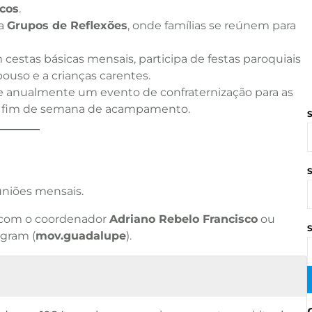
rcos
.
za
Grupos de Reflexões
, onde famílias se reúnem para
estas básicas mensais, participa de festas paroquiais
epouso e a crianças carentes.
anualmente um evento de confraternização para as
um fim de semana de acampamento.
uniões mensais.
o com o coordenador
Adriano Rebelo Francisco
ou
gram (
mov.guadalupe
).