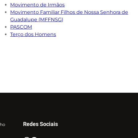
Movimento de Irmãos
Movimento Familiar Filhos de Nossa Senhora de
Guadalupe (MFFNSG)
PASCOM
Terço dos Homens
Redes Sociais
nho