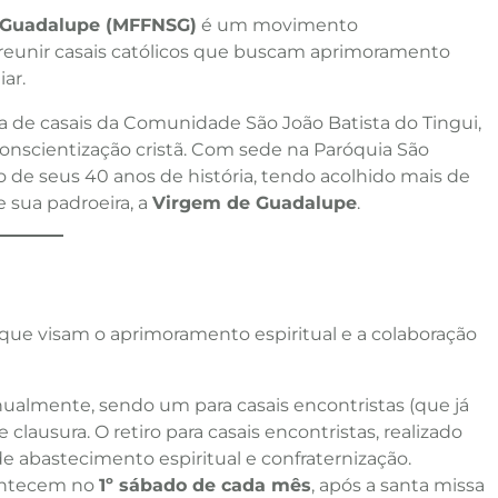
e Guadalupe (MFFNSG)
é um movimento
 reunir casais católicos que buscam aprimoramento
iar.
va de casais da Comunidade São João Batista do Tingui,
nscientização cristã. Com sede na Paróquia São
 de seus 40 anos de história, tendo acolhido mais de
e sua padroeira, a
Virgem de Guadalupe
.
ue visam o aprimoramento espiritual e a colaboração
anualmente, sendo um para casais encontristas (que já
ausura. O retiro para casais encontristas, realizado
abastecimento espiritual e confraternização.
ontecem no
1º sábado de cada mês
, após a santa missa