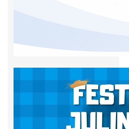
Paróquia São Marcos promove festa
junina no dia 27 de junho
A Paróquia São Marcos se prepara
para celebrar mais uma festa
junina. A confraternização será
realizada no dia 27 de junho, a partir