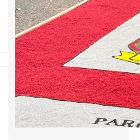
vivendo um intenso momento de
oração e comunhão com o
Santíssimo Sacramento. A
celebração teve início na manhã de
4 de junho, na igreja matriz, com a
Santa Missa presidida pelo padre
Leandro Pereira, que conduziu os
presentes a…