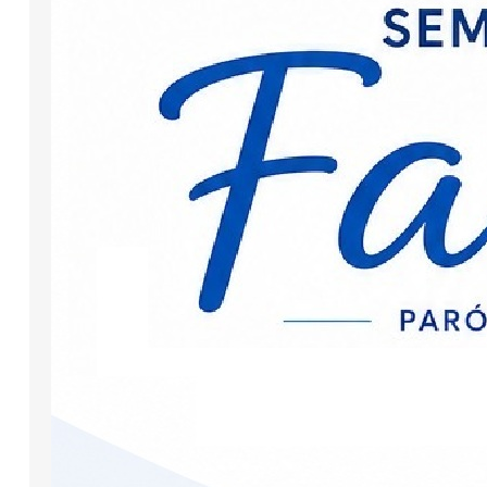
promovidas pela Pastoral Familiar e
incluem celebrações, palestras,
momentos de oração e
convivência, além de ações
preparatórias nas comunidades. A
abertura solene das atividades será
conduzida pela Arquidiocese de
Curitiba no…