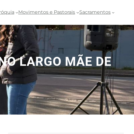
róquia
Movimentos e Pastorais
Sacramentos
 NO LARGO MÃE DE