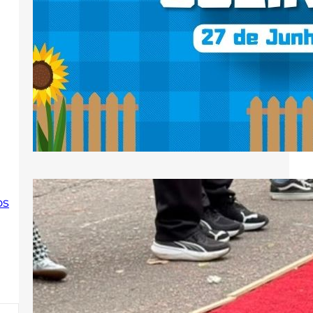
das 16h, reunindo famílias,
paroquianos e moradores do
Pilarzinho em uma tarde de
convivência, fé e celebração. A
programação será dedicada aos
santos juninos Santo Antônio, São
João Batista e São Pedro,…
os
Paróquia São Marcos vive Corpus
Christi com celebração da Eucaristia e
participação nos tapetes da cidade
Diante de Jesus Eucarístico, os fiéis
da Paróquia São Marcos iniciaram a
Solenidade de Corpus Christi