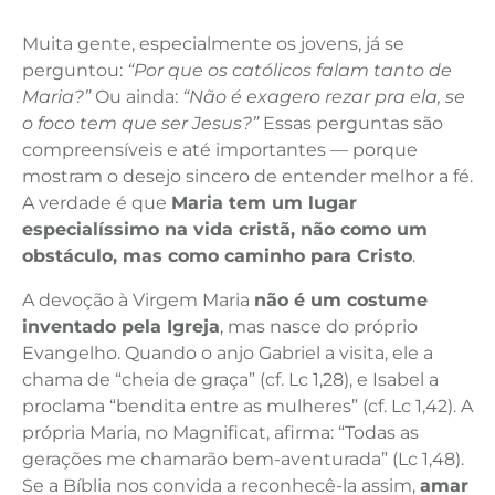
Muita gente, especialmente os jovens, já se
perguntou:
“Por que os católicos falam tanto de
Maria?”
Ou ainda:
“Não é exagero rezar pra ela, se
o foco tem que ser Jesus?”
Essas perguntas são
compreensíveis e até importantes — porque
mostram o desejo sincero de entender melhor a fé.
A verdade é que
Maria tem um lugar
especialíssimo na vida cristã, não como um
obstáculo, mas como caminho para Cristo
.
A devoção à Virgem Maria
não é um costume
inventado pela Igreja
, mas nasce do próprio
Evangelho. Quando o anjo Gabriel a visita, ele a
chama de “cheia de graça” (cf. Lc 1,28), e Isabel a
proclama “bendita entre as mulheres” (cf. Lc 1,42). A
própria Maria, no Magnificat, afirma: “Todas as
gerações me chamarão bem-aventurada” (Lc 1,48).
Se a Bíblia nos convida a reconhecê-la assim,
amar