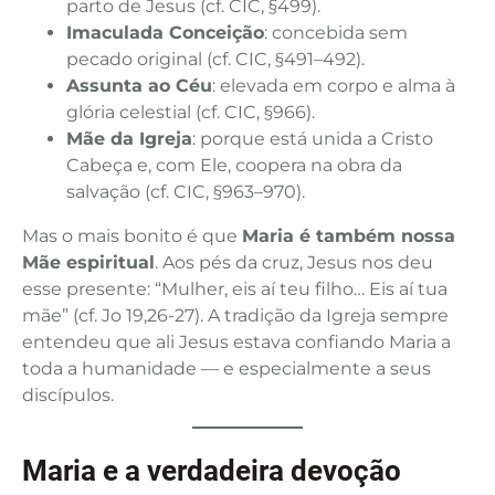
parto de Jesus (cf. CIC, §499).
Imaculada Conceição
: concebida sem
pecado original (cf. CIC, §491–492).
Assunta ao Céu
: elevada em corpo e alma à
glória celestial (cf. CIC, §966).
Mãe da Igreja
: porque está unida a Cristo
Cabeça e, com Ele, coopera na obra da
salvação (cf. CIC, §963–970).
Mas o mais bonito é que
Maria é também nossa
Mãe espiritual
. Aos pés da cruz, Jesus nos deu
esse presente: “Mulher, eis aí teu filho… Eis aí tua
mãe” (cf. Jo 19,26-27). A tradição da Igreja sempre
entendeu que ali Jesus estava confiando Maria a
toda a humanidade — e especialmente a seus
discípulos.
Maria e a verdadeira devoção