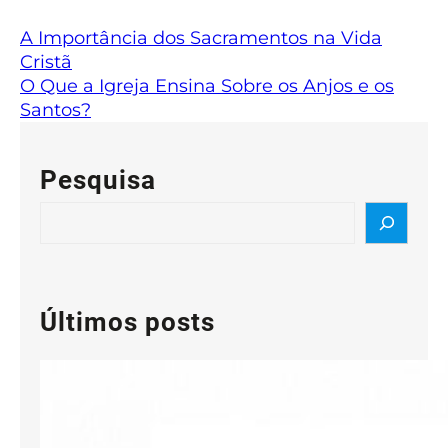
A Importância dos Sacramentos na Vida
Cristã
O Que a Igreja Ensina Sobre os Anjos e os
Santos?
Pesquisa
S
e
a
r
c
Últimos posts
h