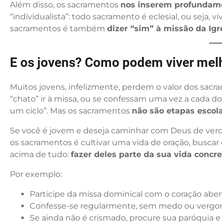
Além disso, os sacramentos
nos inserem profundame
“individualista”: todo sacramento é eclesial, ou seja
sacramentos é também
dizer “sim” à missão da Ig
E os jovens? Como podem viver mel
Muitos jovens, infelizmente, perdem o valor dos sac
“chato” ir à missa, ou se confessam uma vez a cada d
um ciclo”. Mas os sacramentos
não são etapas escol
Se você é jovem e deseja caminhar com Deus de ver
os sacramentos é cultivar uma vida de oração, buscar 
acima de tudo:
fazer deles parte da sua vida concr
Por exemplo:
Participe da missa dominical com o coração abe
Confesse-se regularmente, sem medo ou vergonh
Se ainda não é crismado, procure sua paróquia e