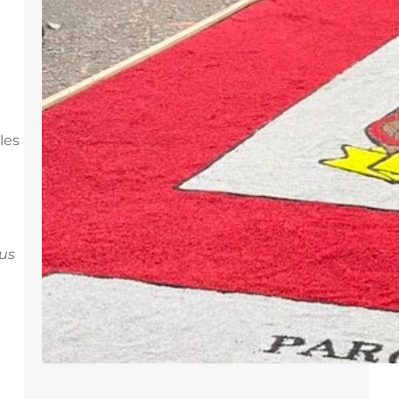
vivendo um intenso momento de
oração e comunhão com o
Santíssimo Sacramento. A
celebração teve início na manhã de
4 de junho, na igreja matriz, com a
Santa Missa presidida pelo padre
Eles
Leandro Pereira, que conduziu os
presentes a…
sus