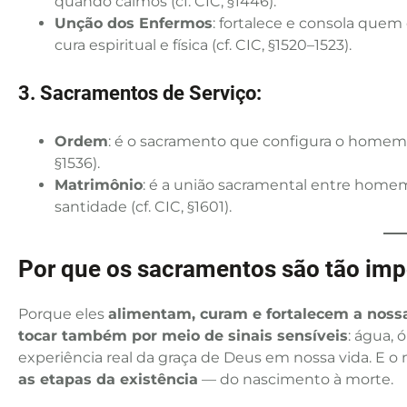
quando caímos (cf. CIC, §1446).
Unção dos Enfermos
: fortalece e consola que
cura espiritual e física (cf. CIC, §1520–1523).
3. Sacramentos de Serviço:
Ordem
: é o sacramento que configura o homem a C
§1536).
Matrimônio
: é a união sacramental entre homem 
santidade (cf. CIC, §1601).
Por que os sacramentos são tão imp
Porque eles
alimentam, curam e fortalecem a nossa
tocar também por meio de sinais sensíveis
: água, 
experiência real da graça de Deus em nossa vida. E o 
as etapas da existência
— do nascimento à morte.