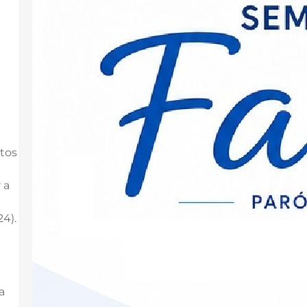
promovidas pela Pastoral Familiar e
incluem celebrações, palestras,
momentos de oração e
convivência, além de ações
preparatórias nas comunidades. A
abertura solene das atividades será
conduzida pela Arquidiocese de
Curitiba no…
ntos
 a
24).
a