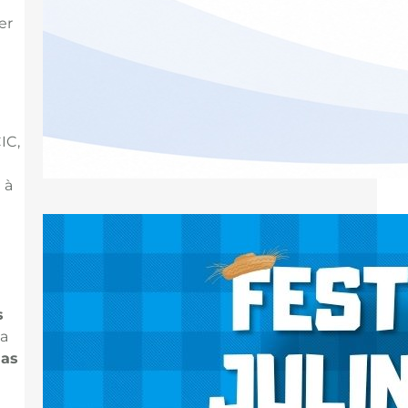
er
IC,
 à
Paróquia São Marcos promove festa
junina no dia 27 de junho
s
A Paróquia São Marcos se prepara
ma
para celebrar mais uma festa
das
junina. A confraternização será
realizada no dia 27 de junho, a partir