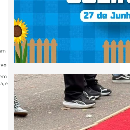
das 16h, reunindo famílias,
paroquianos e moradores do
Pilarzinho em uma tarde de
convivência, fé e celebração. A
programação será dedicada aos
santos juninos Santo Antônio, São
João Batista e São Pedro,…
ham
r
ivo
!
bem
a, e
Paróquia São Marcos vive Corpus
Christi com celebração da Eucaristia e
participação nos tapetes da cidade
Diante de Jesus Eucarístico, os fiéis
da Paróquia São Marcos iniciaram a
Solenidade de Corpus Christi