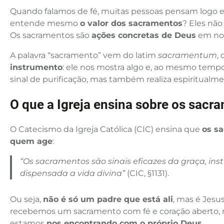
Quando falamos de fé, muitas pessoas pensam logo em
entende mesmo
o valor dos sacramentos
? Eles não
Os sacramentos são
ações concretas de Deus
em noss
A palavra “sacramento” vem do latim
sacramentum
,
instrumento
: ele nos mostra algo e, ao mesmo tempo
sinal de purificação, mas também realiza espiritualme
O que a Igreja ensina sobre os sacr
O Catecismo da Igreja Católica (CIC) ensina que
os sa
quem age
:
“Os sacramentos são sinais eficazes da graça, insti
dispensada a vida divina”
(CIC, §1131).
Ou seja,
não é só um padre que está ali
, mas é Jesu
recebemos um sacramento com fé e coração aberto,
estamos
nos encontrando com o próprio Deus
.