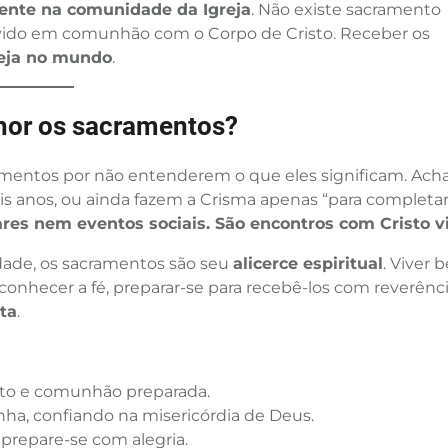
nte na comunidade da Igreja
. Não existe sacramento
, vivido em comunhão com o Corpo de Cristo. Receber os
reja no mundo
.
hor os sacramentos?
ramentos por não entenderem o que eles significam. Ac
ois anos, ou ainda fazem a Crisma apenas “para completa
ares nem eventos sociais. São encontros com Cristo v
dade, os sacramentos são seu
alicerce espiritual
. Viver 
conhecer a fé, preparar-se para recebê-los com reverênci
eta
.
rto e comunhão preparada.
a, confiando na misericórdia de Deus.
 prepare-se com alegria.